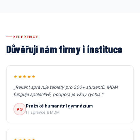
REFERENCE
Důvěřují nám firmy i instituce
★★★★★
„Rekant spravuje tablety pro 300+ studentů. MDM
funguje spolehlivě, podpora je vždy rychlá."
Pražské humanitní gymnázium
PG
IT správce & MDM
★★★★★