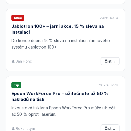
2026-03-01
Akce
Jablotron 100+ – jarní akce: 15 % sleva na
instalaci
Do konce dubna 15 % sleva na instalaci alarmového
systému Jablotron 100+.
👤 Jan Honc
Číst →
2026-02-20
Tip
Epson WorkForce Pro – užitečnete až 50 %
nákladů na tisk
Inkoustová tiskárna Epson WorkForce Pro může užitečit
až 50 % oproti laserům.
👤 Rekant tým
Číst →