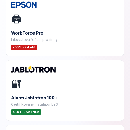
🖨️
WorkForce Pro
Inkoustová řešení pro firmy
-50% nákladů
🔐
Alarm Jablotron 100+
Certifikovaný instalátor EZS
CERT. PARTNER