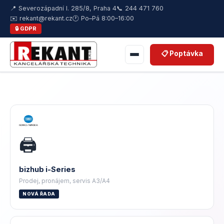
📍 Severozápadní I. 285/8, Praha 4
📞 244 471 760
✉️ rekant@rekant.cz
🕐 Po–Pá 8:00–16:00
🔒 GDPR
📋 Poptávka
🖨️
bizhub i-Series
Prodej, pronájem, servis A3/A4
NOVÁ ŘADA