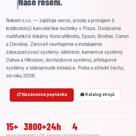
Naše řešení.
Rekant s.r.o. — zajišťuje servis, prodej a pronájem (i
krátkodobý) kancelářské techniky v Praze. Dodáváme
multifunkční tiskárny KonicaMinolta, Epson, Brother, Canon
a Develop. Zároveň navrhujeme a instalujeme
zabezpečovací systémy Jablotron, kamerové systémy
Dahua a Hikvision, docházkové systémy, přístupové
systémy a slaboproudé instalace. Praha a střední čechy,
od roku 2008.
📋 Nezávazná poptávka
🖨️ Katalog strojů
15+
3800+
24h
4
let na trhu
klientů v ČR
servisní zásah
oblasti činnosti