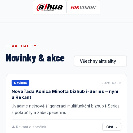
AKTUALITY
Novinky & akce
Všechny aktuality →
2026-03-15
Novinka
Nová řada Konica Minolta bizhub i-Series – nyní
u Rekant
Uvádíme nejnovější generaci multifunkční bizhub i-Series
s pokročilým zabezpečením.
👤 Rekant dispečink
Číst →