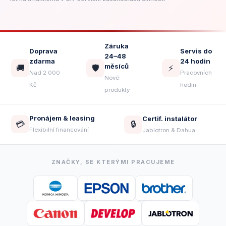
Záruka
Doprava
Servis do
24–48
zdarma
24 hodin
měsíců
🚚
🛡️
⚡
Nad 2 000
Pracovních
Nové
Kč
hodin
produkty
Pronájem & leasing
Certif. instalátor
💳
🔒
Flexibilní financování
Jablotron & Dahua
ZNAČKY, SE KTERÝMI PRACUJEME